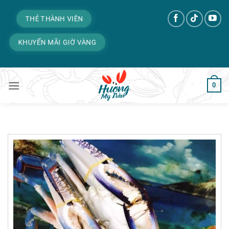
Bỏ
qua
THẺ THÀNH VIÊN
nội
KHUYẾN MÃI GIỜ VÀNG
dung
0