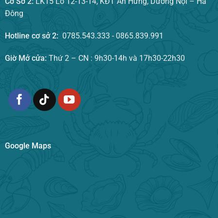
Cơ Sở 2:
LK15 Lô 12-13-14, KĐT An Hưng, Dương Nội – Hà
Đông
Hotline cơ sở 2:
0785.543.333 - 0865.839.991
Giờ Mở cửa:
Thứ 2 – CN : 9h30-14h và 17h30-22h30
Google Maps